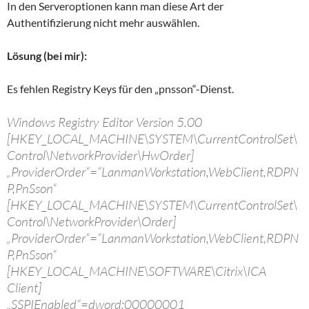
In den Serveroptionen kann man diese Art der
Authentifizierung nicht mehr auswählen.
Lösung (bei mir):
Es fehlen Registry Keys für den „pnsson“-Dienst.
Windows Registry Editor Version 5.00
[HKEY_LOCAL_MACHINE\SYSTEM\CurrentControlSet\
Control\NetworkProvider\HwOrder]
„ProviderOrder“=“LanmanWorkstation,WebClient,RDPN
P,PnSson“
[HKEY_LOCAL_MACHINE\SYSTEM\CurrentControlSet\
Control\NetworkProvider\Order]
„ProviderOrder“=“LanmanWorkstation,WebClient,RDPN
P,PnSson“
[HKEY_LOCAL_MACHINE\SOFTWARE\Citrix\ICA
Client]
„SSPIEnabled“=dword:00000001