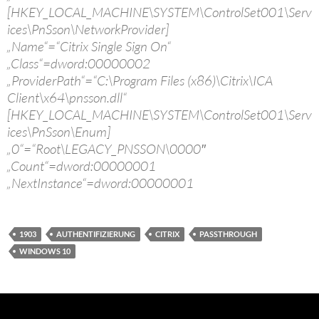
[HKEY_LOCAL_MACHINE\SYSTEM\ControlSet001\Serv
ices\PnSson\NetworkProvider]
„Name“=“Citrix Single Sign On“
„Class“=dword:00000002
„ProviderPath“=“C:\Program Files (x86)\Citrix\ICA
Client\x64\pnsson.dll“
[HKEY_LOCAL_MACHINE\SYSTEM\ControlSet001\Serv
ices\PnSson\Enum]
„0“=“Root\LEGACY_PNSSON\0000″
„Count“=dword:00000001
„NextInstance“=dword:00000001
1903
AUTHENTIFIZIERUNG
CITRIX
PASSTHROUGH
WINDOWS 10