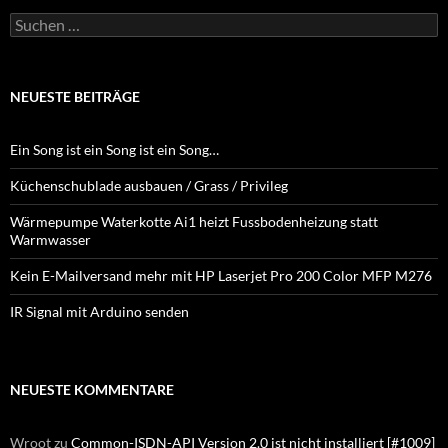
Suchen
nach:
NEUESTE BEITRÄGE
Ein Song ist ein Song ist ein Song…
Küchenschublade ausbauen / Grass / Privileg
Wärmepumpe Waterkotte Ai1 heizt Fussbodenheizung statt
Warmwasser
Kein E-Mailversand mehr mit HP Laserjet Pro 200 Color MFP M276
IR Signal mit Arduino senden
NEUESTE KOMMENTARE
Wroot
zu
Common-ISDN-API Version 2.0 ist nicht installiert [#1009]