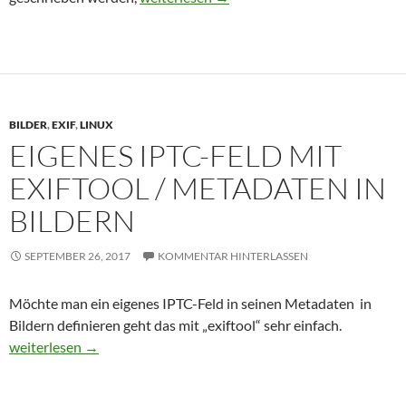
BILDER
,
EXIF
,
LINUX
EIGENES IPTC-FELD MIT
EXIFTOOL / METADATEN IN
BILDERN
SEPTEMBER 26, 2017
KOMMENTAR HINTERLASSEN
Möchte man ein eigenes IPTC-Feld in seinen Metadaten in
Bildern definieren geht das mit „exiftool“ sehr einfach.
Eigenes IPTC-Feld mit exiftool / Metadaten in Bildern
weiterlesen
→