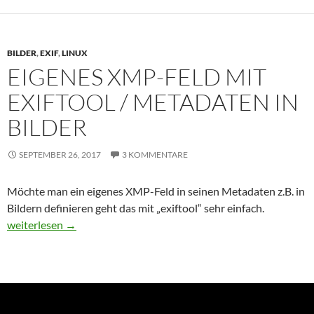
BILDER
,
EXIF
,
LINUX
EIGENES XMP-FELD MIT
EXIFTOOL / METADATEN IN
BILDER
SEPTEMBER 26, 2017
3 KOMMENTARE
Möchte man ein eigenes XMP-Feld in seinen Metadaten z.B. in
Bildern definieren geht das mit „exiftool“ sehr einfach.
Eigenes XMP-Feld mit exiftool / Metadaten in Bilder
weiterlesen
→