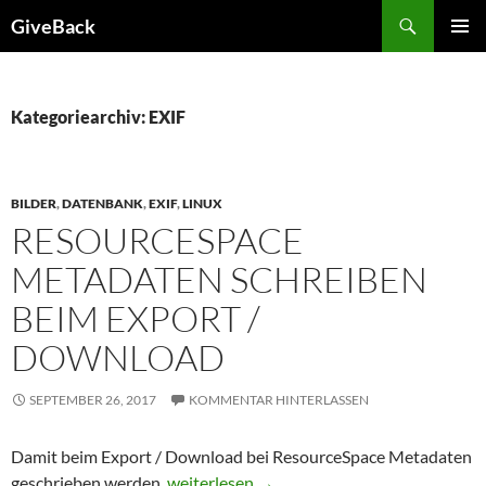
Zum
Suchen
GiveBack
Inhalt
PRIMÄR
springen
MENÜ
Kategoriearchiv: EXIF
BILDER
,
DATENBANK
,
EXIF
,
LINUX
RESOURCESPACE
METADATEN SCHREIBEN
BEIM EXPORT /
DOWNLOAD
SEPTEMBER 26, 2017
KOMMENTAR HINTERLASSEN
Damit beim Export / Download bei ResourceSpace Metadaten
ResourceSpace Metadaten schreiben beim
geschrieben werden,
weiterlesen
→