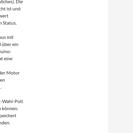
liches). Die
ht ist und
wert
m Status.
mus mit
 über ein
duino-
at eine
der Motor
gen
.
s-Wahl-Poti
u können.
peichert
nden.