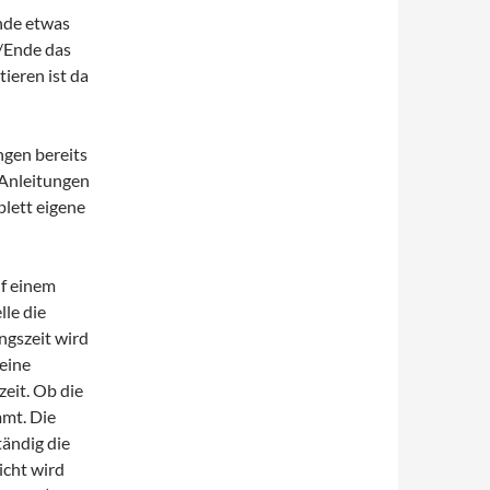
nde etwas
n/Ende das
ieren ist da
ngen bereits
 Anleitungen
plett eigene
f einem
le die
ngszeit wird
 eine
eit. Ob die
mmt. Die
tändig die
icht wird