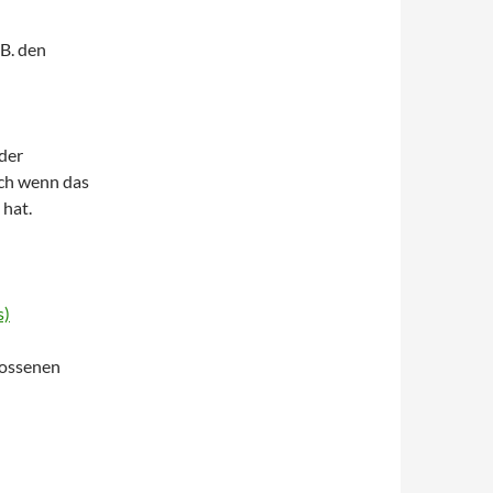
.B. den
der
ich wenn das
hat.
s)
lossenen