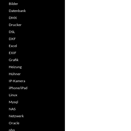
Bilder
Datenbank
DMX
Drucker
DSL
DXF
Excel
EXIF
Grafik
Heizung
Hühner
IP-Kamera
iPhone/iPad
Linux
Mysql
NAS
Netzwerk
Oracle
php