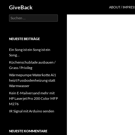
Suchen
GiveBack
ABOUT / IMPRE
Suchen
Zum
nach:
Inhalt
springen
NEUESTE BEITRÄGE
Ein Song ist ein Song ist ein
Song…
Küchenschublade ausbauen /
Grass / Privileg
Wärmepumpe Waterkotte Ai1
heizt Fussbodenheizung statt
Warmwasser
Kein E-Mailversand mehr mit
HP Laserjet Pro 200 Color MFP
M276
IR Signal mit Arduino senden
NEUESTE KOMMENTARE