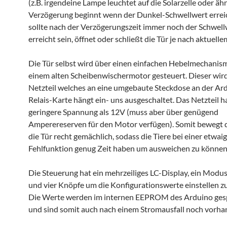
(z.B. irgendeine Lampe leuchtet auf die Solarzelle oder ähn
Verzögerung beginnt wenn der Dunkel-Schwellwert erreic
sollte nach der Verzögerungszeit immer noch der Schwell
erreicht sein, öffnet oder schließt die Tür je nach aktuelle
Die Tür selbst wird über einen einfachen Hebelmechanis
einem alten Scheibenwischermotor gesteuert. Dieser wird
Netzteil welches an eine umgebaute Steckdose an der Ar
Relais-Karte hängt ein- uns ausgeschaltet. Das Netzteil h
geringere Spannung als 12V (muss aber über genügend
Amperereserven für den Motor verfügen). Somit bewegt 
die Tür recht gemächlich, sodass die Tiere bei einer etwai
Fehlfunktion genug Zeit haben um ausweichen zu können
Die Steuerung hat ein mehrzeiliges LC-Display, ein Modu
und vier Knöpfe um die Konfigurationswerte einstellen z
Die Werte werden im internen EEPROM des Arduino ges
und sind somit auch nach einem Stromausfall noch vorha