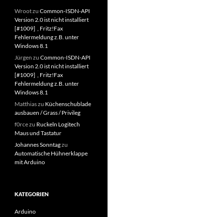
Wroot
zu
Common-ISDN-API
Version 2.0 ist nicht installiert
[#1009] , Fritz!Fax
Fehlermeldung z.B. unter
Windows 8.1
Jürgen
zu
Common-ISDN-API
Version 2.0 ist nicht installiert
[#1009] , Fritz!Fax
Fehlermeldung z.B. unter
Windows 8.1
Matthias
zu
Küchenschublade
ausbauen / Grass / Privileg
f0rce
zu
Ruckeln Logitech
Maus und Tastatur
Johannes Sonntag
zu
Automatische Hühnerklappe
mit Arduino
KATEGORIEN
Arduino