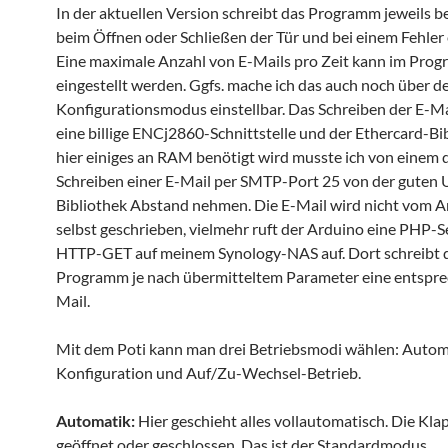
In der aktuellen Version schreibt das Programm jeweils b
beim Öffnen oder Schließen der Tür und bei einem Fehler 
Eine maximale Anzahl von E-Mails pro Zeit kann im Pro
eingestellt werden. Ggfs. mache ich das auch noch über d
Konfigurationsmodus einstellbar. Das Schreiben der E-Ma
eine billige ENCj2860-Schnittstelle und der Ethercard-Bi
hier einiges an RAM benötigt wird musste ich von einem 
Schreiben einer E-Mail per SMTP-Port 25 von der guten 
Bibliothek Abstand nehmen. Die E-Mail wird nicht vom 
selbst geschrieben, vielmehr ruft der Arduino eine PHP-S
HTTP-GET auf meinem Synology-NAS auf. Dort schreibt 
Programm je nach übermitteltem Parameter eine entspr
Mail.
Mit dem Poti kann man drei Betriebsmodi wählen: Autom
Konfiguration und Auf/Zu-Wechsel-Betrieb.
Automatik:
Hier geschieht alles vollautomatisch. Die Kla
geöffnet oder geschlossen. Das ist der Standardmodus.