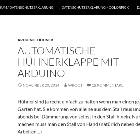
SSUM / DATENSCHUTZERKLÄRUNG
DATENSCHUTZERKLÄRUNG – COLORPICK
D
ARDUINO
,
HÜHNER
AUTOMATISCHE
HÜHNERKLAPPE MIT
ARDUINO
NOVEMBER 20, 2014
WROOT
12 KOMMENTARE
Hühner sind ja recht einfach zu halten wenn man einen g
Garten hat. Sie kommen von alleine aus dem Stall raus u
abends bei Dämmerung von selbst in den Stall hinein. Nur
machen muss man den Stall von Hand (natürlich neben d
Arbeiten…)