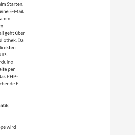
eim Starten,
eine E-Mail.
gramm
en
il geht über
bliothek. Da
direkten
UIP-
Arduino
eite per
das PHP-
echende E-
atik,
ppe wird