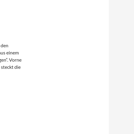
 den
aus einem
gen“. Vorne
 steckt die