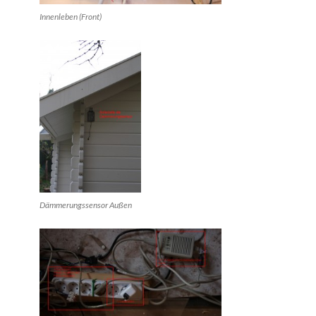
Innenleben (Front)
Dämmerungssensor Außen