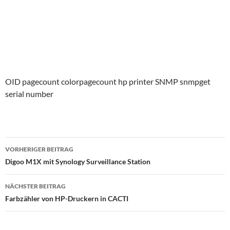
OID pagecount colorpagecount hp printer SNMP snmpget
serial number
Beitragsnavigation
VORHERIGER BEITRAG
Digoo M1X mit Synology Surveillance Station
NÄCHSTER BEITRAG
Farbzähler von HP-Druckern in CACTI