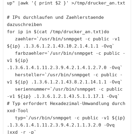
up" |awk '{ print $2 }' >/tmp/drucker_an.txt

# IPs durchlaufen und Zaehlerstaende 
dazuschreiben

for ip in $(cat /tmp/drucker_an.txt)do 

   zaehler=`/usr/bin/snmpget -c public -v1 
${ip} .1.3.6.1.2.1.43.10.2.1.4.1.1 -Ovq` 

   farbzaehler=`/usr/bin/snmpget -c public -
v1 ${ip} 
.1.3.6.1.4.1.11.2.3.9.4.2.1.4.1.2.7.0 -Ovq`

   hersteller=`/usr/bin/snmpget -c public -
v1 ${ip} .1.3.6.1.2.1.43.8.2.1.14.1.1 -Ovq`   

   seriennummer=`/usr/bin/snmpget -c public 
-v1 ${ip} .1.3.6.1.2.1.43.5.1.1.17.1 -Ovq` 

# Typ erfordert Hexadezimal-Umwandlung durch 
xxd-Tool  

   typ=`/usr/bin/snmpget -c public -v1 ${ip} 
.1.3.6.1.4.1.11.2.3.9.4.2.1.1.3.2.0 -Ovq 
|xxd -r -p`
