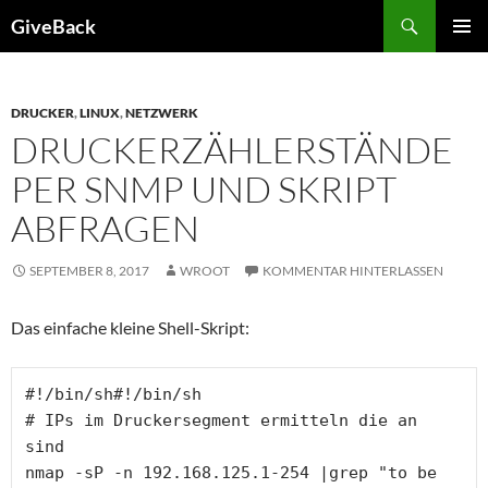
Zum
Suchen
GiveBack
Inhalt
PRIMÄR
springen
MENÜ
DRUCKER
,
LINUX
,
NETZWERK
DRUCKERZÄHLERSTÄNDE
PER SNMP UND SKRIPT
ABFRAGEN
SEPTEMBER 8, 2017
WROOT
KOMMENTAR HINTERLASSEN
Das einfache kleine Shell-Skript:
#!/bin/sh#!/bin/sh

# IPs im Druckersegment ermitteln die an 
sind

nmap -sP -n 192.168.125.1-254 |grep "to be 