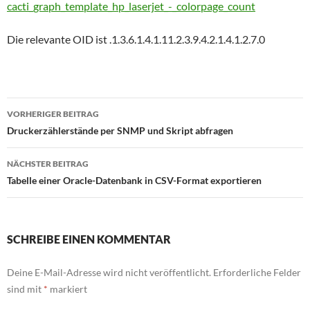
cacti_graph_template_hp_laserjet_-_colorpage_count
Die relevante OID ist .1.3.6.1.4.1.11.2.3.9.4.2.1.4.1.2.7.0
Beitragsnavigation
VORHERIGER BEITRAG
Druckerzählerstände per SNMP und Skript abfragen
NÄCHSTER BEITRAG
Tabelle einer Oracle-Datenbank in CSV-Format exportieren
SCHREIBE EINEN KOMMENTAR
Deine E-Mail-Adresse wird nicht veröffentlicht.
Erforderliche Felder
sind mit
*
markiert