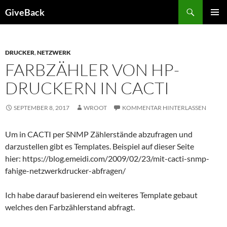
Zum
Suchen
GiveBack
Inhalt
PRIMÄR
springen
MENÜ
DRUCKER
,
NETZWERK
FARBZÄHLER VON HP-
DRUCKERN IN CACTI
SEPTEMBER 8, 2017
WROOT
KOMMENTAR HINTERLASSEN
Um in CACTI per SNMP Zählerstände abzufragen und
darzustellen gibt es Templates. Beispiel auf dieser Seite
hier: https://blog.emeidi.com/2009/02/23/mit-cacti-snmp-
fahige-netzwerkdrucker-abfragen/
Ich habe darauf basierend ein weiteres Template gebaut
welches den Farbzählerstand abfragt.